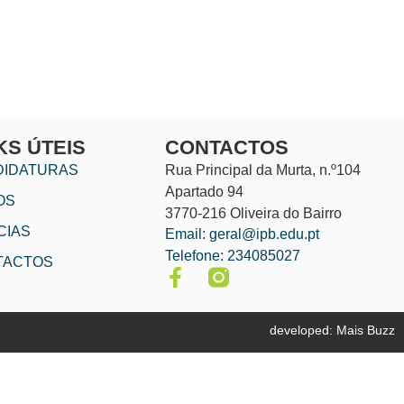
KS ÚTEIS
CONTACTOS
DIDATURAS
Rua Principal da Murta, n.º104
Apartado 94
OS
3770-216 Oliveira do Bairro
CIAS
Email: geral@ipb.edu.pt
Telefone: 234085027
TACTOS
developed: Mais Buzz